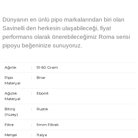
Dünyanın en ünlü pipo markalarından biri olan
Savinelli den herkesin ulaşabileceği, fiyat
performans olarak önerebileceğimiz Roma serisi
pipoyu beğeninize sunuyoruz.
Ağırlık
:
51-60 Gram
Pipo
:
Briar
Materyal
Ağızlık
:
Ebonit
Materyal
Bitiriş
:
Rustik
(Yüzey)
Filtre
:
9mm Filtreli
Menşei
:
İtalya