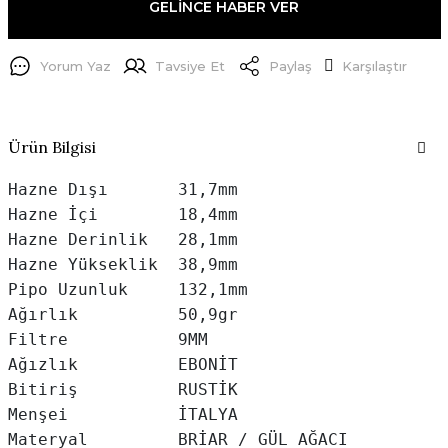
GELİNCE HABER VER
Yorum Yaz
Tavsiye Et
Paylaş
Karşılaştır
Ürün Bilgisi
Hazne Dışı       31,7mm

Hazne İçi        18,4mm

Hazne Derinlik   28,1mm

Hazne Yükseklik  38,9mm

Pipo Uzunluk     132,1mm

Ağırlık          50,9gr

Filtre           9MM

Ağızlık          EBONİT

Bitiriş          RUSTİK

Menşei           İTALYA
