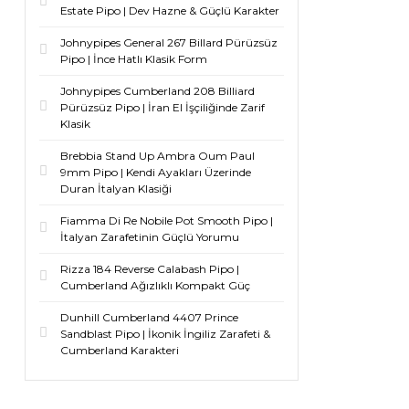
Estate Pipo | Dev Hazne & Güçlü Karakter
Johnypipes General 267 Billard Pürüzsüz
Pipo | İnce Hatlı Klasik Form
Johnypipes Cumberland 208 Billiard
Pürüzsüz Pipo | İran El İşçiliğinde Zarif
Klasik
Brebbia Stand Up Ambra Oum Paul
9mm Pipo | Kendi Ayakları Üzerinde
Duran İtalyan Klasiği
Fiamma Di Re Nobile Pot Smooth Pipo |
İtalyan Zarafetinin Güçlü Yorumu
Rizza 184 Reverse Calabash Pipo |
Cumberland Ağızlıklı Kompakt Güç
Dunhill Cumberland 4407 Prince
Sandblast Pipo | İkonik İngiliz Zarafeti &
Cumberland Karakteri