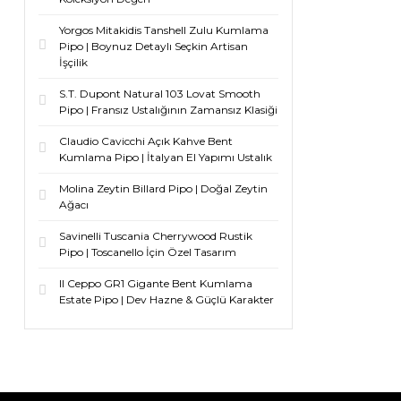
Yorgos Mitakidis Tanshell Zulu Kumlama
Pipo | Boynuz Detaylı Seçkin Artisan
İşçilik
S.T. Dupont Natural 103 Lovat Smooth
Pipo | Fransız Ustalığının Zamansız Klasiği
Claudio Cavicchi Açık Kahve Bent
Kumlama Pipo | İtalyan El Yapımı Ustalık
Molina Zeytin Billard Pipo | Doğal Zeytin
Ağacı
Savinelli Tuscania Cherrywood Rustik
Pipo | Toscanello İçin Özel Tasarım
Il Ceppo GR1 Gigante Bent Kumlama
Estate Pipo | Dev Hazne & Güçlü Karakter