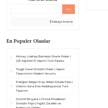
Ara
Detaylı Arama
En Populer Olanlar
Altınay Lületaşı Bamboo Shank Poker |
Çift Ağızlıklı El Yapımı Türk Piposu
Tsuge Gavel Smooth Poker | Japon
Tasarımının Modern Yorumu
Erdoğan Kesgin Eray Yelken Estate Pipo |
Üretimi Sona Eren Koleksiyonluk Türk
Tasarımı
Dunhill Bruyere 4 Prince Rhodesian
Smooth Pipo | İngiliz Zarafeti ve
Koleksiyon Değeri