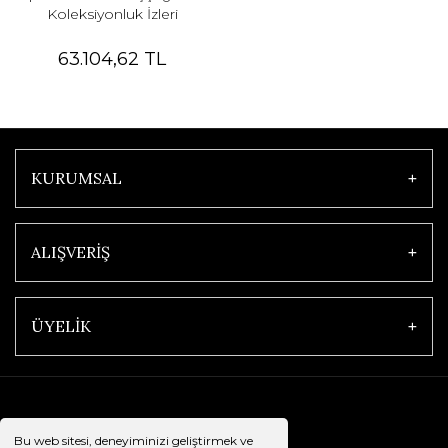
Koleksiyonluk İzleri
63.104,62 TL
KURUMSAL
ALIŞVERİŞ
ÜYELİK
Bu web sitesi, deneyiminizi geliştirmek ve