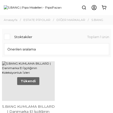
Anasayfa
ESTATE PİPOLAR
DİĞER MARKALAR
S.BANG
Stoktakiler
Toplam 1 ürün
Tükendi
S.BANG KUMLAMA BILLARD
| Danimarka El İşçiliğinin