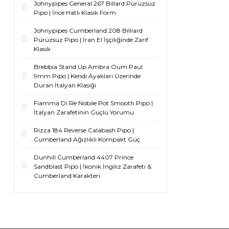
Johnypipes General 267 Billard Pürüzsüz
Pipo | İnce Hatlı Klasik Form
Johnypipes Cumberland 208 Billiard
Pürüzsüz Pipo | İran El İşçiliğinde Zarif
Klasik
Brebbia Stand Up Ambra Oum Paul
9mm Pipo | Kendi Ayakları Üzerinde
Duran İtalyan Klasiği
Fiamma Di Re Nobile Pot Smooth Pipo |
İtalyan Zarafetinin Güçlü Yorumu
Rizza 184 Reverse Calabash Pipo |
Cumberland Ağızlıklı Kompakt Güç
Dunhill Cumberland 4407 Prince
Sandblast Pipo | İkonik İngiliz Zarafeti &
Cumberland Karakteri