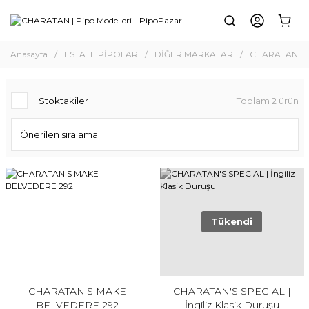
Anasayfa
ESTATE PİPOLAR
DİĞER MARKALAR
CHARATAN
Stoktakiler
Toplam 2 ürün
Tükendi
CHARATAN'S MAKE
CHARATAN'S SPECIAL |
BELVEDERE 292
İngiliz Klasik Duruşu