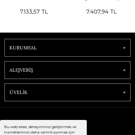
7.133,57 TL
7.407,94 TL
KURUMSAL
ALIŞVERİŞ
ÜYELİK
Bu web sitesi, deneyiminizi geliştirmek ve
hizmetlerimizi daha verimli sunmak için