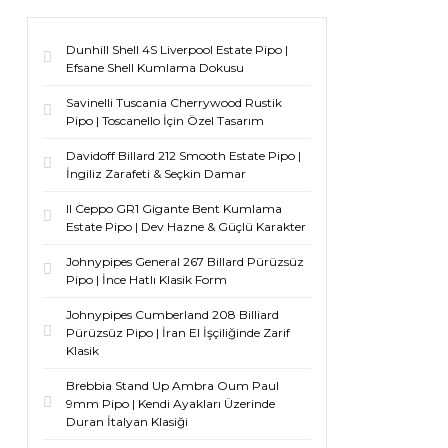
Dunhill Shell 4S Liverpool Estate Pipo |
Efsane Shell Kumlama Dokusu
Savinelli Tuscania Cherrywood Rustik
Pipo | Toscanello İçin Özel Tasarım
Davidoff Billard 212 Smooth Estate Pipo |
İngiliz Zarafeti & Seçkin Damar
Il Ceppo GR1 Gigante Bent Kumlama
Estate Pipo | Dev Hazne & Güçlü Karakter
Johnypipes General 267 Billard Pürüzsüz
Pipo | İnce Hatlı Klasik Form
Johnypipes Cumberland 208 Billiard
Pürüzsüz Pipo | İran El İşçiliğinde Zarif
Klasik
Brebbia Stand Up Ambra Oum Paul
9mm Pipo | Kendi Ayakları Üzerinde
Duran İtalyan Klasiği