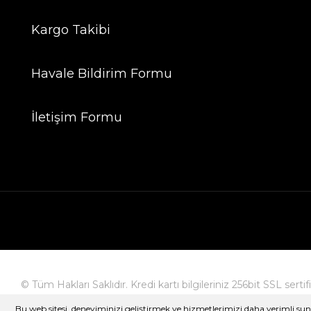
Kargo Takibi
Havale Bildirim Formu
İletişim Formu
© Tüm Hakları Saklıdır. Kredi kartı bilgileriniz 256bit SSL serti
Bu web sitesi, deneyiminizi geliştirmek ve hizmetlerimizi daha verimli sunm