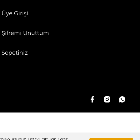
Üye Girişi
Şifremi Unuttum
Sepetiniz
miş olursunuz. Detaylı bilgi için Çerez