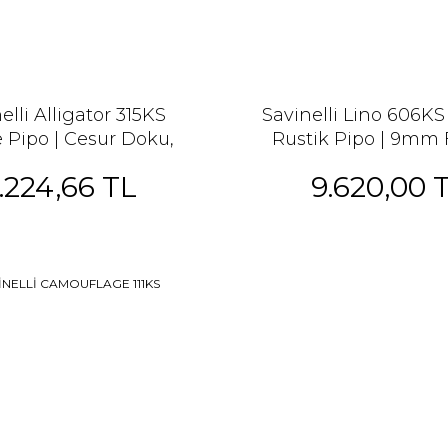
elli Alligator 315KS
Savinelli Lino 606KS
 Pipo | Cesur Doku,
Rustik Pipo | 9mm F
talyan Zarafeti
İtalyan Tasar
.224,66 TL
9.620,00 