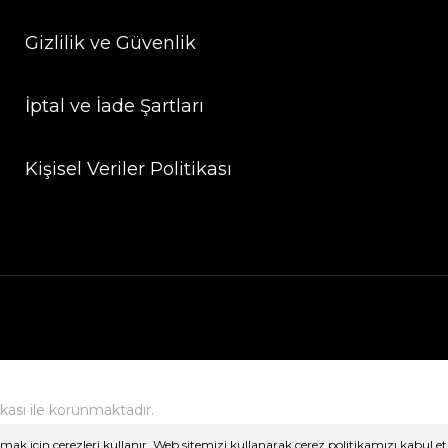
Gizlilik ve Güvenlik
İptal ve İade Şartları
Kişisel Veriler Politikası
fikası ile korunmaktadır.
ak için çerezleri kullanır. Web sitemizi kullanarak çerez politikamızı kabul et