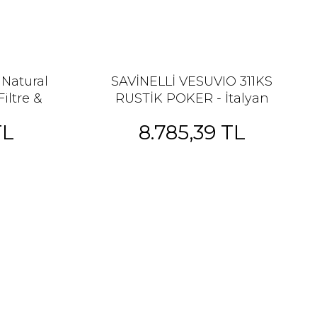
 Natural
SAVİNELLİ VESUVIO 311KS
iltre &
RUSTİK POKER - İtalyan
ım
Zarafetiyle Güçlü Duruş
TL
8.785,39 TL