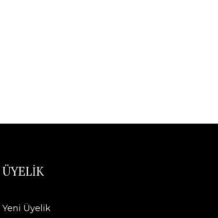
ÜYELİK
Yeni Üyelik