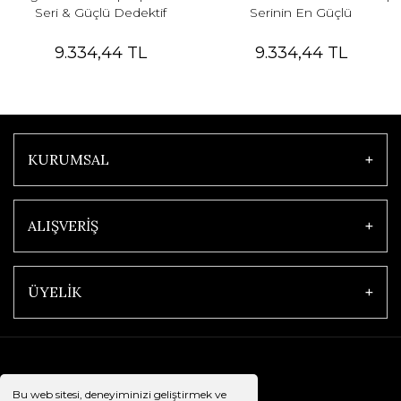
Seri & Güçlü Dedektif
Serinin En Güçlü
Karakteri
Profillerinden Biri
9.334,44 TL
9.334,44 TL
KURUMSAL
ALIŞVERİŞ
ÜYELİK
Bu web sitesi, deneyiminizi geliştirmek ve