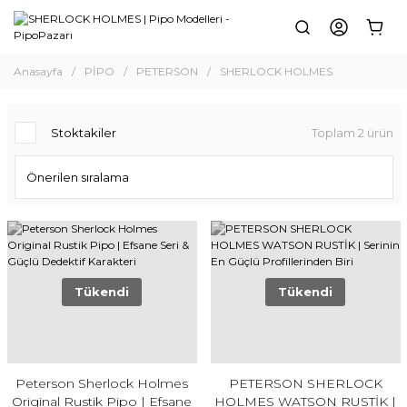
Anasayfa
PİPO
PETERSON
SHERLOCK HOLMES
Stoktakiler
Toplam 2 ürün
Tükendi
Tükendi
Peterson Sherlock Holmes
PETERSON SHERLOCK
Original Rustik Pipo | Efsane
HOLMES WATSON RUSTİK |