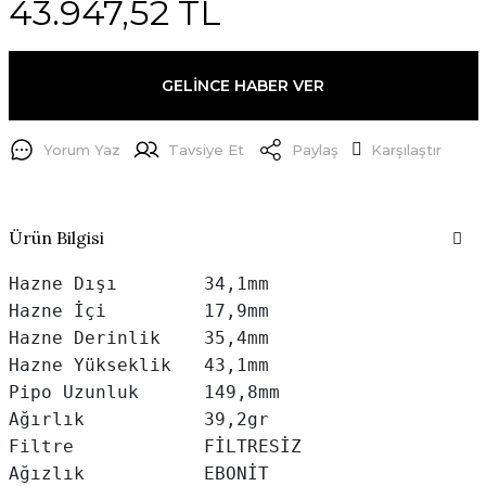
43.947,52 TL
GELİNCE HABER VER
Yorum Yaz
Tavsiye Et
Paylaş
Karşılaştır
Ürün Bilgisi
Hazne Dışı        34,1mm

Hazne İçi         17,9mm

Hazne Derinlik    35,4mm

Hazne Yükseklik   43,1mm

Pipo Uzunluk      149,8mm

Ağırlık           39,2gr

Filtre            FİLTRESİZ

Ağızlık           EBONİT
