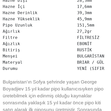
Hazne Dışı                    28,3mm

Hazne İçi                     17,6mm

Hazne Derinlik                39,3mm

Hazne Yükseklik               45,9mm

Pipo Uzunluk                  151,5mm

Ağırlık                       27,2gr

Filtre                        FİLTRESİZ

Ağızlık                       EBONİT

Bitiriş                       RUSTİK

Menşei                        BULGARİSTAN

Materyal                      BRIAR / GÜL AĞ
Bulgaristan'ın Sofya şehrinde yaşan George
Boyadjiev 15 yıl kadar pipo kullanıcısıyken pipo
üretebilmek için edinmiş olduğu kaynaklar
sonrasında yaklaşık 15 yıl kadar önce pipo kiti
satın alarak ilk piposunu üretmiştir. Sonrasında