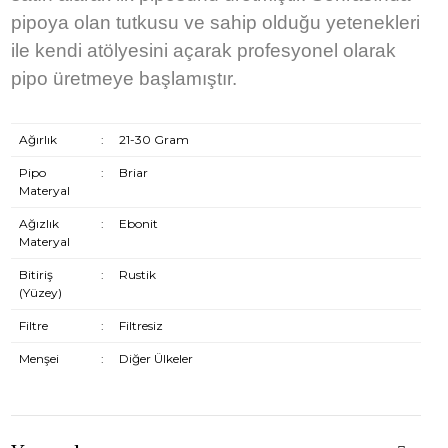
pipoya olan tutkusu ve sahip olduğu yetenekleri
ile kendi atölyesini açarak profesyonel olarak
pipo üretmeye başlamıştır.
Ağırlık
:
21-30 Gram
Pipo
:
Briar
Materyal
Ağızlık
:
Ebonit
Materyal
Bitiriş
:
Rustik
(Yüzey)
Filtre
:
Filtresiz
Menşei
:
Diğer Ülkeler