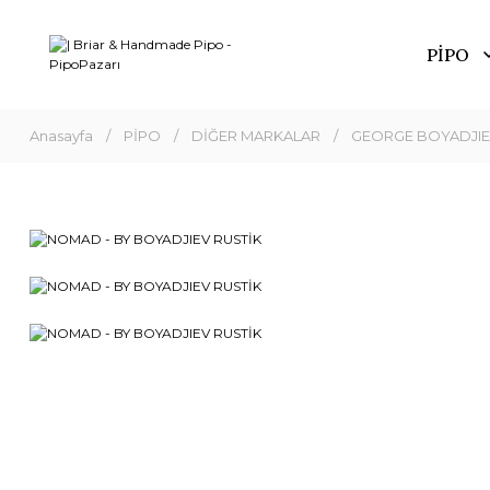
PİPO
Anasayfa
PİPO
DİĞER MARKALAR
GEORGE BOYADJI