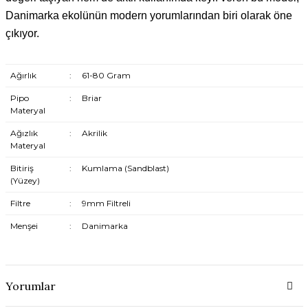
Danimarka ekolünün modern yorumlarından biri olarak öne
çıkıyor.
Ağırlık
:
61-80 Gram
Pipo
:
Briar
Materyal
Ağızlık
:
Akrilik
Materyal
Bitiriş
:
Kumlama (Sandblast)
(Yüzey)
Filtre
:
9mm Filtreli
Menşei
:
Danimarka
Yorumlar