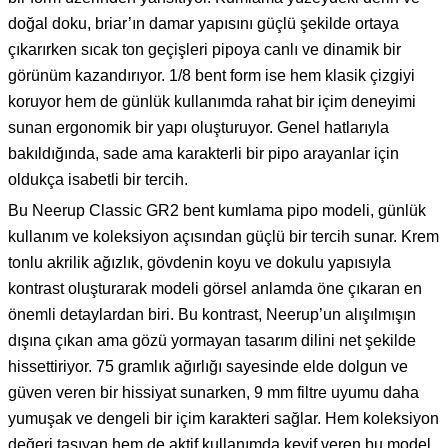
doğal doku, briar’ın damar yapısını güçlü şekilde ortaya
çıkarırken sıcak ton geçişleri pipoya canlı ve dinamik bir
görünüm kazandırıyor. 1/8 bent form ise hem klasik çizgiyi
koruyor hem de günlük kullanımda rahat bir içim deneyimi
sunan ergonomik bir yapı oluşturuyor. Genel hatlarıyla
bakıldığında, sade ama karakterli bir pipo arayanlar için
oldukça isabetli bir tercih.
Bu Neerup Classic GR2 bent kumlama pipo modeli, günlük
kullanım ve koleksiyon açısından güçlü bir tercih sunar. Krem
tonlu akrilik ağızlık, gövdenin koyu ve dokulu yapısıyla
kontrast oluşturarak modeli görsel anlamda öne çıkaran en
önemli detaylardan biri. Bu kontrast, Neerup’un alışılmışın
dışına çıkan ama gözü yormayan tasarım dilini net şekilde
hissettiriyor. 75 gramlık ağırlığı sayesinde elde dolgun ve
güven veren bir hissiyat sunarken, 9 mm filtre uyumu daha
yumuşak ve dengeli bir içim karakteri sağlar. Hem koleksiyon
değeri taşıyan hem de aktif kullanımda keyif veren bu model,