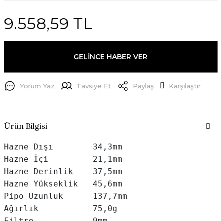
9.558,59 TL
GELİNCE HABER VER
Yorum Yaz
Tavsiye Et
Paylaş
Karşılaştır
Ürün Bilgisi
Hazne Dışı        34,3mm

Hazne İçi         21,1mm

Hazne Derinlik    37,5mm

Hazne Yükseklik   45,6mm

Pipo Uzunluk      137,7mm

Ağırlık           75,0g

Filtre            9mm
