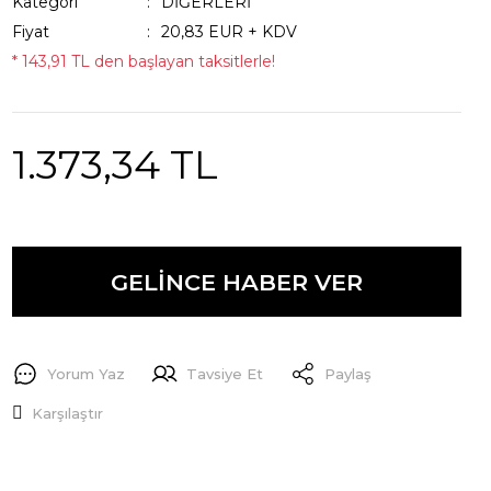
Kategori
DİĞERLERİ
Fiyat
20,83 EUR + KDV
* 143,91 TL den başlayan taksitlerle!
1.373,34 TL
GELİNCE HABER VER
Yorum Yaz
Tavsiye Et
Paylaş
Karşılaştır