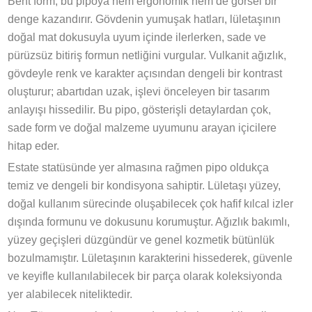
Bent form, bu pipoya hem ergonomik hem de görsel bir
denge kazandırır. Gövdenin yumuşak hatları, lületaşının
doğal mat dokusuyla uyum içinde ilerlerken, sade ve
pürüzsüz bitiriş formun netliğini vurgular. Vulkanit ağızlık,
gövdeyle renk ve karakter açısından dengeli bir kontrast
oluşturur; abartıdan uzak, işlevi önceleyen bir tasarım
anlayışı hissedilir. Bu pipo, gösterişli detaylardan çok,
sade form ve doğal malzeme uyumunu arayan içicilere
hitap eder.
Estate statüsünde yer almasına rağmen pipo oldukça
temiz ve dengeli bir kondisyona sahiptir. Lületaşı yüzey,
doğal kullanım sürecinde oluşabilecek çok hafif kılcal izler
dışında formunu ve dokusunu korumuştur. Ağızlık bakımlı,
yüzey geçişleri düzgündür ve genel kozmetik bütünlük
bozulmamıştır. Lületaşının karakterini hissederek, güvenle
ve keyifle kullanılabilecek bir parça olarak koleksiyonda
yer alabilecek niteliktedir.