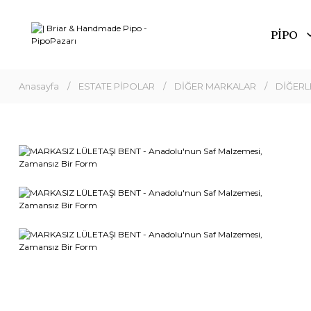
PİPO
Anasayfa
ESTATE PİPOLAR
DİĞER MARKALAR
DİĞERL