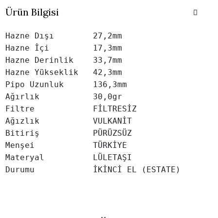
Ürün Bilgisi
Hazne Dışı        27,2mm

Hazne İçi         17,3mm

Hazne Derinlik    33,7mm

Hazne Yükseklik   42,3mm

Pipo Uzunluk      136,3mm

Ağırlık           30,0gr

Filtre            FİLTRESİZ

Ağızlık           VULKANİT

Bitiriş           PÜRÜZSÜZ

Menşei            TÜRKİYE

Materyal          LÜLETAŞI
