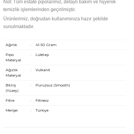
Not: Tüm estate pipolarımız, detaylı bakım ve hijyenik
temizlik işlemlerinden geçirilmiştir.
Ürünlerimiz, doğrudan kullanımınıza hazır şekilde
sunulmaktadır.
Ağırlık
:
41-50 Gram
Pipo
:
Lületaşı
Materyal
Ağızlık
:
Vulkanit
Materyal
Bitiriş
:
Pürüzsüz (Smooth)
(Yüzey)
Filtre
:
Filtresiz
Menşei
:
Türkiye