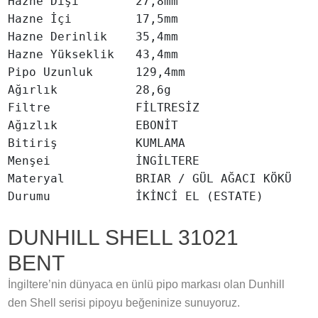
Hazne Dışı        27,8mm

Hazne İçi         17,5mm

Hazne Derinlik    35,4mm

Hazne Yükseklik   43,4mm

Pipo Uzunluk      129,4mm

Ağırlık           28,6g

Filtre            FİLTRESİZ

Ağızlık           EBONİT

Bitiriş           KUMLAMA

Menşei            İNGİLTERE

Materyal          BRIAR / GÜL AĞACI KÖKÜ

DUNHILL SHELL 31021
BENT
İngiltere’nin dünyaca en ünlü pipo markası olan Dunhill
den Shell serisi pipoyu beğeninize sunuyoruz.