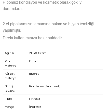
Pipomuz kondisyon ve kozmetik olarak çok iyi
durumdadır.
2.el pipolarımızın tamamına bakım ve hijyen temizliği
yapılmıştır.
Direkt kullanımınıza hazır haldedir.
Ağırlık
:
21-30 Gram
Pipo
:
Briar
Materyal
Ağızlık
:
Ebonit
Materyal
Bitiriş
:
Kumlama (Sandblast)
(Yüzey)
Filtre
:
Filtresiz
Menşei
:
İngiltere