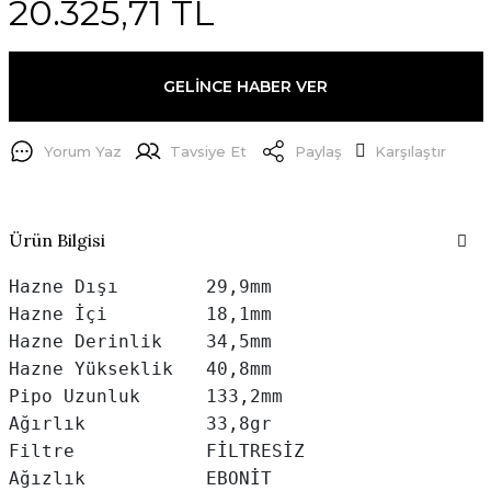
20.325,71 TL
GELİNCE HABER VER
Yorum Yaz
Tavsiye Et
Paylaş
Karşılaştır
Ürün Bilgisi
Hazne Dışı        29,9mm

Hazne İçi         18,1mm

Hazne Derinlik    34,5mm

Hazne Yükseklik   40,8mm

Pipo Uzunluk      133,2mm

Ağırlık           33,8gr

Filtre            FİLTRESİZ

Ağızlık           EBONİT
