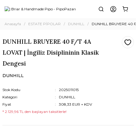
Anasayfa
ESTATE PİPOLAR
DUNHILL
DUNHILL BRUYERE 40 F/T 4
DUNHILL BRUYERE 40 F/T 4A
LOVAT | İngiliz Disiplininin Klasik
Dengesi
DUNHILL
Stok Kodu
2025011015
Kategori
DUNHILL
Fiyat
308,33 EUR + KDV
* 2.129,96 TL den başlayan taksitlerle!