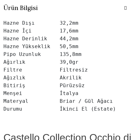
Ürün Bilgisi
Hazne Dışı        32,2mm

Hazne İçi         17,6mm

Hazne Derinlik    44,2mm

Hazne Yükseklik   50,5mm

Pipo Uzunluk      135,8mm

Ağırlık           39,0gr

Filtre            Filtresiz

Ağızlık           Akrilik

Bitiriş           Pürüzsüz

Menşei            İtalya

Materyal          Briar / Gül Ağacı

Durumu            İkinci El (Estate)
Castello Collection Occhio di