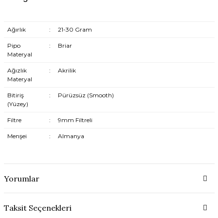
Ağırlık
:
21-30 Gram
Pipo
:
Briar
Materyal
Ağızlık
:
Akrilik
Materyal
Bitiriş
:
Pürüzsüz (Smooth)
(Yüzey)
Filtre
:
9mm Filtreli
Menşei
:
Almanya
Yorumlar
Taksit Seçenekleri