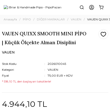
Anasayfa
PİPO
DİĞER MARKALAR
VAUEN
VAUEN QUIXX SM
VAUEN QUIXX SMOOTH MINI PİPO
| Küçük Ölçekte Alman Disiplini
VAUEN
Stok Kodu
2026010045
Kategori
VAUEN
Fiyat
75,00 EUR + KDV
* 518,10 TL den başlayan taksitlerle!
4.944,10 TL