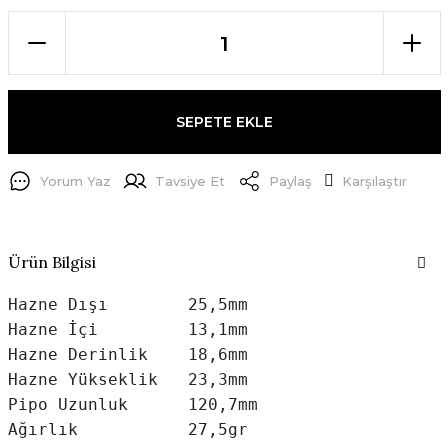
SEPETE EKLE
Yorum Yaz
Tavsiye Et
Paylaş
Karşılaştır
Ürün Bilgisi
Hazne Dışı        25,5mm

Hazne İçi         13,1mm

Hazne Derinlik    18,6mm

Hazne Yükseklik   23,3mm

Pipo Uzunluk      120,7mm

Ağırlık           27,5gr
