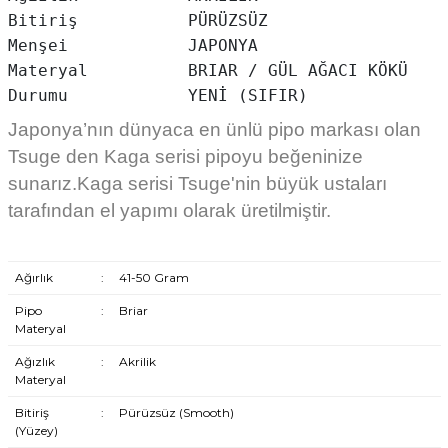
Bitiriş           PÜRÜZSÜZ

Menşei            JAPONYA

Materyal          BRIAR / GÜL AĞACI KÖKÜ

Durumu            YENİ (SIFIR)
Japonya’nın dünyaca en ünlü pipo markası olan
Tsuge den Kaga serisi pipoyu beğeninize
sunarız.
Kaga serisi Tsuge'nin büyük ustaları
tarafından el yapımı olarak üretilmiştir.
Ağırlık
:
41-50 Gram
Pipo
:
Briar
Materyal
Ağızlık
:
Akrilik
Materyal
Bitiriş
:
Pürüzsüz (Smooth)
(Yüzey)