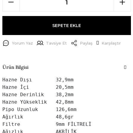
SEPETE EKLE
Yorum Yaz
Tavsiye Et
Paylaş
Karşılaştır
Ürün Bilgisi
Hazne Dışı        32,9mm

Hazne İçi         20,5mm

Hazne Derinlik    38,2mm

Hazne Yükseklik   42,8mm

Pipo Uzunluk      126,6mm

Ağırlık           48,6gr

Filtre            9mm FİLTRELİ

Ağızlık           AKRİLİK
