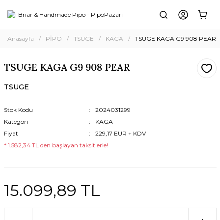
Anasayfa
PİPO
TSUGE
KAGA
TSUGE KAGA G9 908 PEAR
TSUGE KAGA G9 908 PEAR
TSUGE
Stok Kodu
2024031299
Kategori
KAGA
Fiyat
229,17 EUR + KDV
* 1.582,34 TL den başlayan taksitlerle!
15.099,89 TL