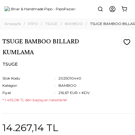
Anasayfa
PİPO
TSUGE
BAMBOO
TSUGE BAMBOO BILLA
TSUGE BAMBOO BILLARD
KUMLAMA
TSUGE
Stok Kodu
2025010440
Kategori
BAMBOO
Fiyat
216,67 EUR + KDV
* 1.495,08 TL den başlayan taksitlerle!
14.267,14 TL