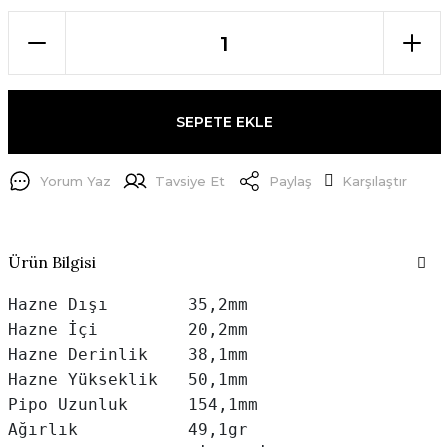
SEPETE EKLE
Yorum Yaz
Tavsiye Et
Paylaş
Karşılaştır
Ürün Bilgisi
Hazne Dışı        35,2mm

Hazne İçi         20,2mm

Hazne Derinlik    38,1mm

Hazne Yükseklik   50,1mm

Pipo Uzunluk      154,1mm

Ağırlık           49,1gr
