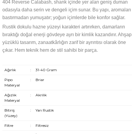
404 Reverse Calabash, shank içinde yer alan geniş duman
odasıyla daha serin ve dengeli içim sunar. Bu yapı, aromaları
bastırmadan yumuşatır; yoğun içimlerde bile konfor sağlar.
Rustik dokulu hazne yüzeyi karakteri artırırken, damarların
bıraktığı doğal enerji gövdeye ayrı bir kimlik kazandırır. Ahşap
yüzüklü tasarım, zanaatkârlığın zarif bir ayrıntısı olarak öne
çıkar. Hem teknik hem de stil sahibi bir parça.
Ağırlık
:
31-40 Gram
Pipo
:
Briar
Materyal
Ağızlık
:
Akrilik
Materyal
Bitiriş
:
Yarı Rustik
(Yüzey)
Filtre
:
Filtresiz