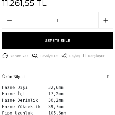
11.261,55 TL
SEPETE EKLE
Yorum Yaz
Tavsiye Et
Paylaş
Karşılaştır
Ürün Bilgisi
Hazne Dışı        32,6mm

Hazne İçi         17,2mm

Hazne Derinlik    30,2mm

Hazne Yükseklik   39,7mm

Pipo Uzunluk      105,6mm
