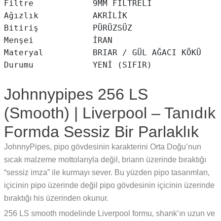
Filtre            9MM FİLTRELİ

Ağızlık           AKRİLİK

Bitiriş           PÜRÜZSÜZ

Menşei            İRAN

Materyal          BRIAR / GÜL AĞACI KÖKÜ

Johnnypipes 256 LS
(Smooth) | Liverpool – Tanıdık
Formda Sessiz Bir Parlaklık
JohnnyPipes, pipo gövdesinin karakterini Orta Doğu’nun
sıcak malzeme mottolarıyla değil, briarın üzerinde bıraktığı
“sessiz imza” ile kurmayı sever. Bu yüzden pipo tasarımları,
içicinin pipo üzerinde değil pipo gövdesinin içicinin üzerinde
bıraktığı his üzerinden okunur.
256 LS smooth modelinde Liverpool formu, shank’ın uzun ve