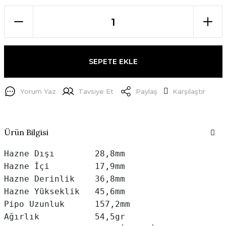
SEPETE EKLE
Yorum Yaz
Tavsiye Et
Paylaş
Karşılaştır
Ürün Bilgisi
Hazne Dışı        28,8mm

Hazne İçi         17,9mm

Hazne Derinlik    36,8mm

Hazne Yükseklik   45,6mm

Pipo Uzunluk      157,2mm

Ağırlık           54,5gr
