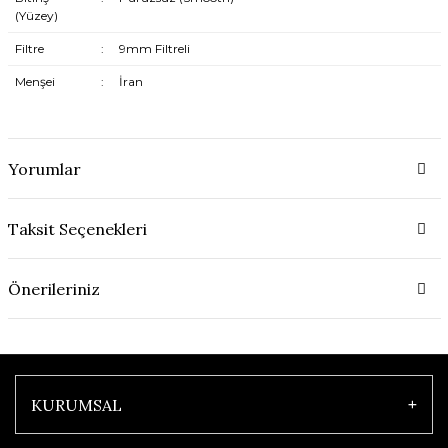
(Yüzey)
Filtre
:
9mm Filtreli
Menşei
:
İran
Yorumlar
Taksit Seçenekleri
Önerileriniz
KURUMSAL