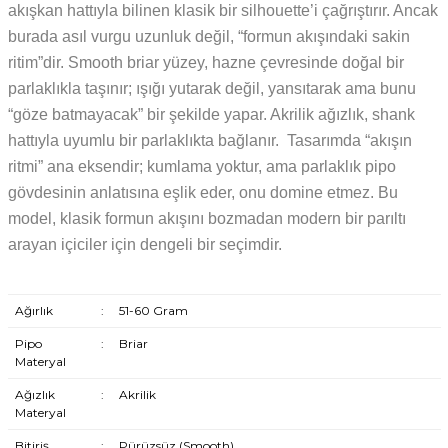
akışkan hattıyla bilinen klasik bir silhouette’i çağrıştırır. Ancak
burada asıl vurgu uzunluk değil, “formun akışındaki sakin
ritim”dir. Smooth briar yüzey, hazne çevresinde doğal bir
parlaklıkla taşınır; ışığı yutarak değil, yansıtarak ama bunu
“göze batmayacak” bir şekilde yapar. Akrilik ağızlık, shank
hattıyla uyumlu bir parlaklıkta bağlanır. Tasarımda “akışın
ritmi” ana eksendir; kumlama yoktur, ama parlaklık pipo
gövdesinin anlatısına eşlik eder, onu domine etmez. Bu
model, klasik formun akışını bozmadan modern bir parıltı
arayan içiciler için dengeli bir seçimdir.
Ağırlık
:
51-60 Gram
Pipo
:
Briar
Materyal
Ağızlık
:
Akrilik
Materyal
Bitiriş
:
Pürüzsüz (Smooth)