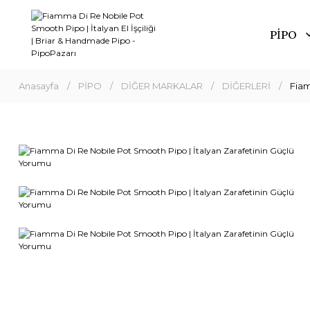
PİPO
Anasayfa
PİPO
DİĞER MARKALAR
DİĞERLERİ
Fiam