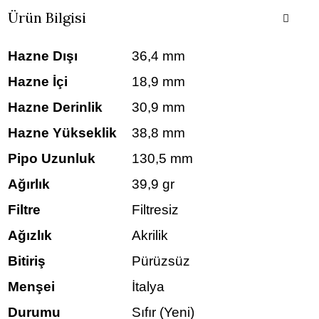
Ürün Bilgisi
Hazne Dışı
36,4 mm
Hazne İçi
18,9 mm
Hazne Derinlik
30,9 mm
Hazne Yükseklik
38,8 mm
Pipo Uzunluk
130,5 mm
Ağırlık
39,9 gr
Filtre
Filtresiz
Ağızlık
Akrilik
Bitiriş
Pürüzsüz
Menşei
İtalya
Durumu
Sıfır (Yeni)