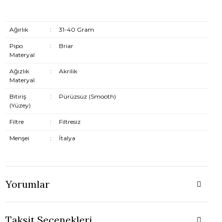
Ağırlık
:
31-40 Gram
Pipo
:
Briar
Materyal
Ağızlık
:
Akrilik
Materyal
Bitiriş
:
Pürüzsüz (Smooth)
(Yüzey)
Filtre
:
Filtresiz
Menşei
:
İtalya
Yorumlar
Taksit Seçenekleri