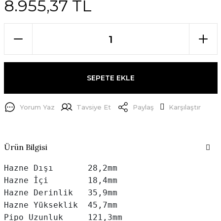
8.955,37 TL
SEPETE EKLE
Yorum Yaz
Tavsiye Et
Paylaş
Karşılaştır
Ürün Bilgisi
Hazne Dışı       28,2mm

Hazne İçi        18,4mm

Hazne Derinlik   35,9mm

Hazne Yükseklik  45,7mm

Pipo Uzunluk     121,3mm
