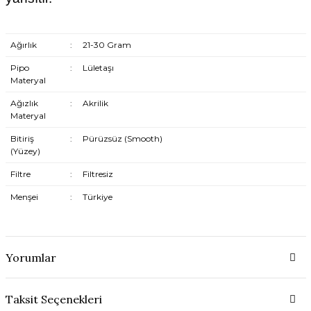
Ağırlık
:
21-30 Gram
Pipo
:
Lületaşı
Materyal
Ağızlık
:
Akrilik
Materyal
Bitiriş
:
Pürüzsüz (Smooth)
(Yüzey)
Filtre
:
Filtresiz
Menşei
:
Türkiye
Yorumlar
Taksit Seçenekleri