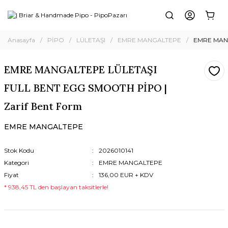
Anasayfa
PİPO
LÜLETAŞI
EMRE MANGALTEPE
EMRE MANG
EMRE MANGALTEPE LÜLETAŞI
FULL BENT EGG SMOOTH PİPO |
Zarif Bent Form
EMRE MANGALTEPE
Stok Kodu
2026010141
Kategori
EMRE MANGALTEPE
Fiyat
136,00 EUR + KDV
* 938,45 TL den başlayan taksitlerle!