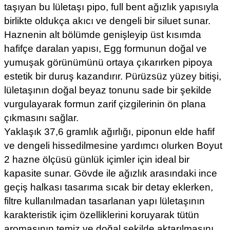
taşıyan bu lületaşı pipo, full bent ağızlık yapısıyla
birlikte oldukça akıcı ve dengeli bir siluet sunar.
Haznenin alt bölümde genişleyip üst kısımda
hafifçe daralan yapısı, Egg formunun doğal ve
yumuşak görünümünü ortaya çıkarırken pipoya
estetik bir duruş kazandırır. Pürüzsüz yüzey bitişi,
lületaşının doğal beyaz tonunu sade bir şekilde
vurgulayarak formun zarif çizgilerinin ön plana
çıkmasını sağlar.
Yaklaşık 37,6 gramlık ağırlığı, piponun elde hafif
ve dengeli hissedilmesine yardımcı olurken Boyut
2 hazne ölçüsü günlük içimler için ideal bir
kapasite sunar. Gövde ile ağızlık arasındaki ince
geçiş halkası tasarıma sıcak bir detay eklerken,
filtre kullanılmadan tasarlanan yapı lületaşının
karakteristik içim özelliklerini koruyarak tütün
aromasının temiz ve doğal şekilde aktarılmasını