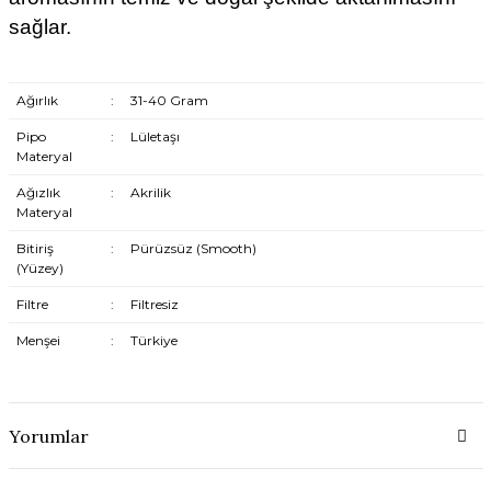
sağlar.
Ağırlık
:
31-40 Gram
Pipo
:
Lületaşı
Materyal
Ağızlık
:
Akrilik
Materyal
Bitiriş
:
Pürüzsüz (Smooth)
(Yüzey)
Filtre
:
Filtresiz
Menşei
:
Türkiye
Yorumlar