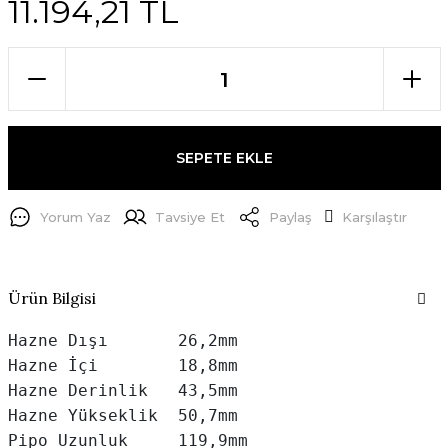
11.194,21 TL
SEPETE EKLE
Yorum Yaz
Tavsiye Et
Paylaş
Karşılaştır
Ürün Bilgisi
Hazne Dışı       26,2mm

Hazne İçi        18,8mm

Hazne Derinlik   43,5mm

Hazne Yükseklik  50,7mm

Pipo Uzunluk     119,9mm
