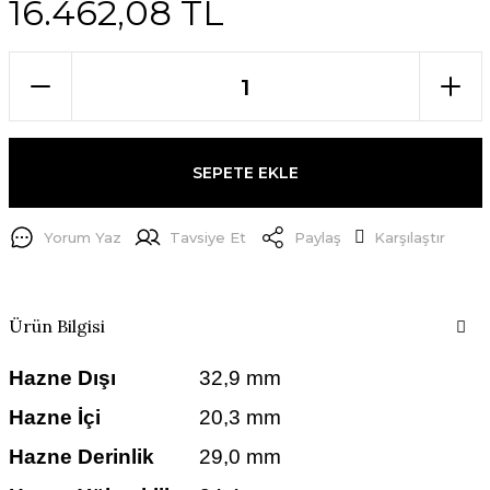
16.462,08 TL
SEPETE EKLE
Yorum Yaz
Tavsiye Et
Paylaş
Karşılaştır
Ürün Bilgisi
Hazne Dışı
32,9 mm
Hazne İçi
20,3 mm
Hazne Derinlik
29,0 mm