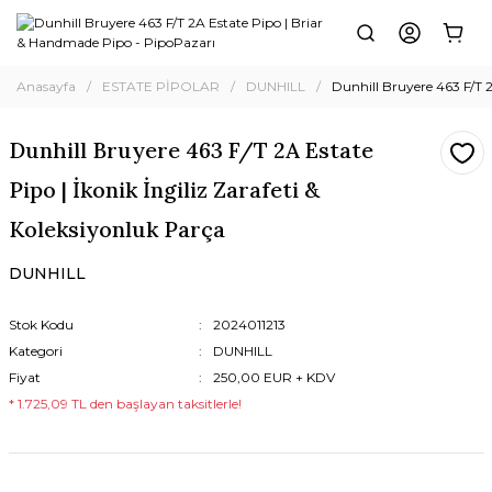
Anasayfa
ESTATE PİPOLAR
DUNHILL
Dunhill Bruyere 463 F/T 2
Dunhill Bruyere 463 F/T 2A Estate
Pipo | İkonik İngiliz Zarafeti &
Koleksiyonluk Parça
DUNHILL
Stok Kodu
2024011213
Kategori
DUNHILL
Fiyat
250,00 EUR + KDV
* 1.725,09 TL den başlayan taksitlerle!