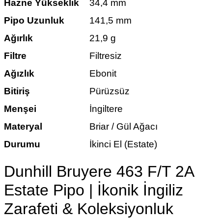
Hazne Yükseklik
34,4 mm
Pipo Uzunluk
141,5 mm
Ağırlık
21,9 g
Filtre
Filtresiz
Ağızlık
Ebonit
Bitiriş
Pürüzsüz
Menşei
İngiltere
Materyal
Briar / Gül Ağacı
Durumu
İkinci El (Estate)
Dunhill Bruyere 463 F/T 2A
Estate Pipo | İkonik İngiliz
Zarafeti & Koleksiyonluk