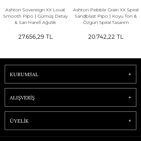
Ashton Sovereign XX Lovat
Ashton Pebble Grain XX Spiral
Smooth Pipo | Gümüş Detay
Sandblast Pipo | Koyu Ton &
& Sarı Harelİ Ağızlık
Özgün Spiral Tasarım
27.656,29 TL
20.742,22 TL
KURUMSAL
ALIŞVERİŞ
ÜYELİK