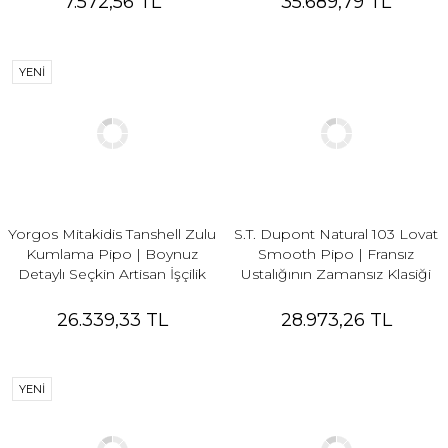
7.572,56 TL
35.689,79 TL
YENİ
Yorgos Mitakidis Tanshell Zulu
S.T. Dupont Natural 103 Lovat
Kumlama Pipo | Boynuz
Smooth Pipo | Fransız
Detaylı Seçkin Artisan İşçilik
Ustalığının Zamansız Klasiği
26.339,33 TL
28.973,26 TL
YENİ