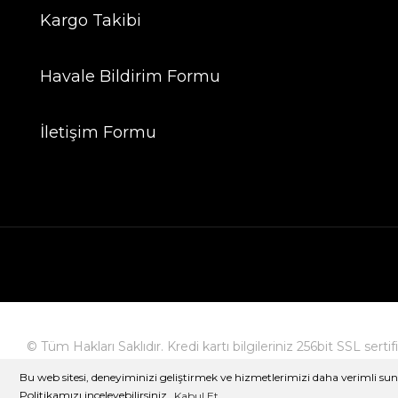
Kargo Takibi
Havale Bildirim Formu
İletişim Formu
© Tüm Hakları Saklıdır. Kredi kartı bilgileriniz 256bit SSL serti
Bu web sitesi, deneyiminizi geliştirmek ve hizmetlerimizi daha verimli sunm
Politikamızı inceleyebilirsiniz.
Kabul Et