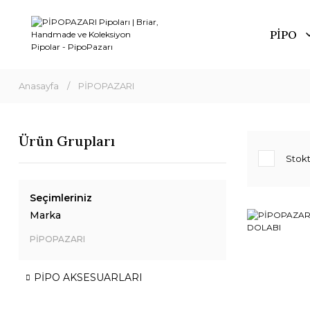
PİPO
Anasayfa
PİPOPAZARI
Ürün Grupları
Stokt
Seçimleriniz
Marka
PİPOPAZARI
PİPO AKSESUARLARI