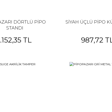
AZARI DÖRTLÜ PİPO
SİYAH ÜÇLÜ PİPO 
STANDI
1.152,35 TL
987,72 T