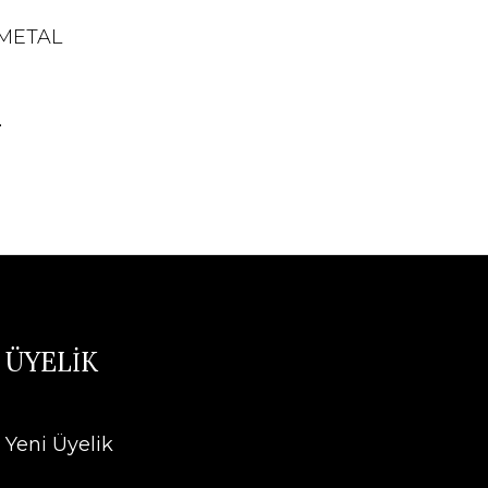
 METAL
L
ÜYELİK
Yeni Üyelik