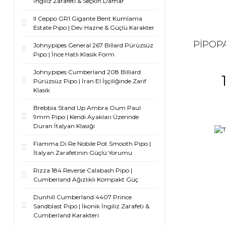
İngiliz Zarafeti & Seçkin Damar
Il Ceppo GR1 Gigante Bent Kumlama
Estate Pipo | Dev Hazne & Güçlü Karakter
PİPOP
Johnypipes General 267 Billard Pürüzsüz
Pipo | İnce Hatlı Klasik Form
Johnypipes Cumberland 208 Billiard
Pürüzsüz Pipo | İran El İşçiliğinde Zarif
Klasik
Brebbia Stand Up Ambra Oum Paul
9mm Pipo | Kendi Ayakları Üzerinde
Duran İtalyan Klasiği
Fiamma Di Re Nobile Pot Smooth Pipo |
İtalyan Zarafetinin Güçlü Yorumu
Rizza 184 Reverse Calabash Pipo |
Cumberland Ağızlıklı Kompakt Güç
Dunhill Cumberland 4407 Prince
Sandblast Pipo | İkonik İngiliz Zarafeti &
Cumberland Karakteri