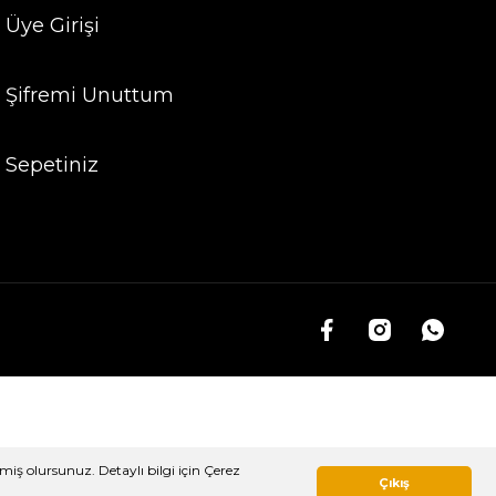
Üye Girişi
Şifremi Unuttum
Sepetiniz
miş olursunuz. Detaylı bilgi için Çerez
Whatsapp Sipariş
Çıkış