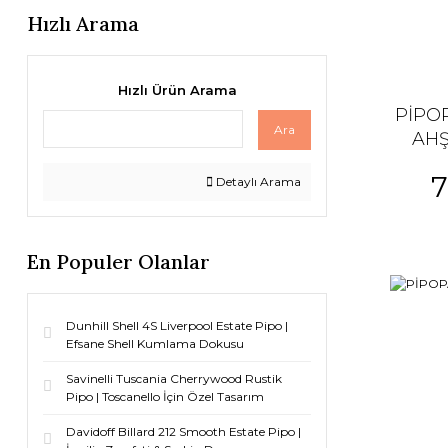
Hızlı Arama
Hızlı Ürün Arama
PİPOP
Ara
AHŞ
7
Detaylı Arama
En Populer Olanlar
Dunhill Shell 4S Liverpool Estate Pipo |
Efsane Shell Kumlama Dokusu
Savinelli Tuscania Cherrywood Rustik
Pipo | Toscanello İçin Özel Tasarım
Davidoff Billard 212 Smooth Estate Pipo |