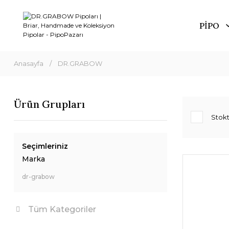
PİPO
Anasayfa
DR.GRABOW
Ürün Grupları
Stokt
Seçimleriniz
Marka
dr-grabow
Tüm Kategoriler