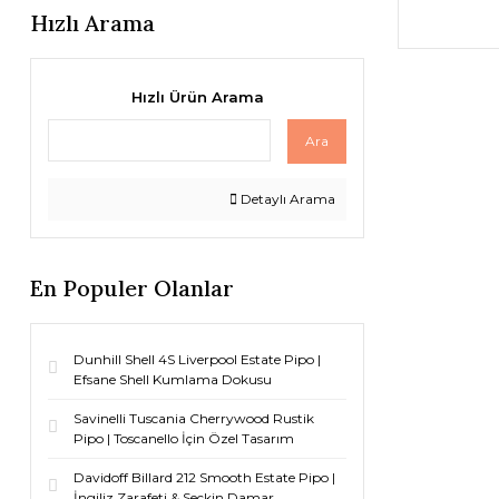
Hızlı Arama
Hızlı Ürün Arama
Ara
Detaylı Arama
En Populer Olanlar
Dunhill Shell 4S Liverpool Estate Pipo |
Efsane Shell Kumlama Dokusu
Savinelli Tuscania Cherrywood Rustik
Pipo | Toscanello İçin Özel Tasarım
Davidoff Billard 212 Smooth Estate Pipo |
İngiliz Zarafeti & Seçkin Damar