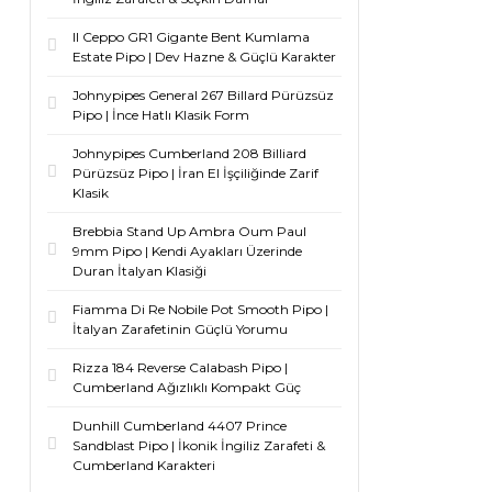
Il Ceppo GR1 Gigante Bent Kumlama
Estate Pipo | Dev Hazne & Güçlü Karakter
Johnypipes General 267 Billard Pürüzsüz
Pipo | İnce Hatlı Klasik Form
Johnypipes Cumberland 208 Billiard
Pürüzsüz Pipo | İran El İşçiliğinde Zarif
Klasik
Brebbia Stand Up Ambra Oum Paul
9mm Pipo | Kendi Ayakları Üzerinde
Duran İtalyan Klasiği
Fiamma Di Re Nobile Pot Smooth Pipo |
İtalyan Zarafetinin Güçlü Yorumu
Rizza 184 Reverse Calabash Pipo |
Cumberland Ağızlıklı Kompakt Güç
Dunhill Cumberland 4407 Prince
Sandblast Pipo | İkonik İngiliz Zarafeti &
Cumberland Karakteri