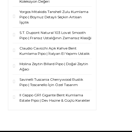
Koleksiyon Değeri
Yorgos Mitakidis Tanshell Zulu Kumlama
Pipo | Boynuz Detaylı Seçkin Artisan
İşçilik
S.T. Dupont Natural 103 Lovat Smooth
Pipo | Fransız Ustalığının Zamansız Klasiği
Claudio Cavicchi Açık Kahve Bent
Kumlama Pipo | İtalyan El Yapımı Ustalık
Molina Zeytin Billard Pipo | Doğal Zeytin
Ağacı
Savinelli Tuscania Cherrywood Rustik
Pipo | Toscanello İçin Özel Tasarım
Il Ceppo GR1 Gigante Bent Kumlama
Estate Pipo | Dev Hazne & Güçlü Karakter