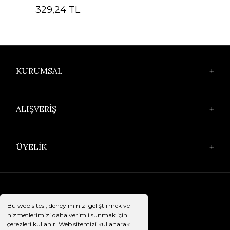
329,24 TL
KURUMSAL
ALIŞVERİŞ
ÜYELİK
Bu web sitesi, deneyiminizi geliştirmek ve
hizmetlerimizi daha verimli sunmak için
çerezleri kullanır. Web sitemizi kullanarak