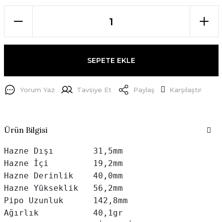
SEPETE EKLE
Yorum Yaz
Tavsiye Et
Paylaş
Karşılaştır
Ürün Bilgisi
Hazne Dışı        31,5mm

Hazne İçi         19,2mm

Hazne Derinlik    40,0mm

Hazne Yükseklik   56,2mm

Pipo Uzunluk      142,8mm

Ağırlık           40,1gr
