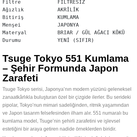
Filtre            FİLTRESİZ

Ağızlık           AKRİLİK

Bitiriş           KUMLAMA

Menşei            JAPONYA

Materyal          BRIAR / GÜL AĞACI KÖKÜ

Durumu            YENİ (SIFIR)
Tsuge Tokyo 551 Kumlama
– Şehir Formunda Japon
Zarafeti
Tsuge Tokyo serisi, Japonya’nın modern yüzünü geleneksel
zanaatkârlıkla buluşturan özel bir çizgide ilerler. Bu serideki
pipolar, Tokyo’nun mimari sadeliğinden, ritmik yaşamından
ve Japon tasarım felsefesinden ilham alır. 551 numaralı bu
kumlama model, Tsuge’nin şehirli zarafetini ve işlevsel
estetiğini bir araya getiren nadide örneklerden biridir.