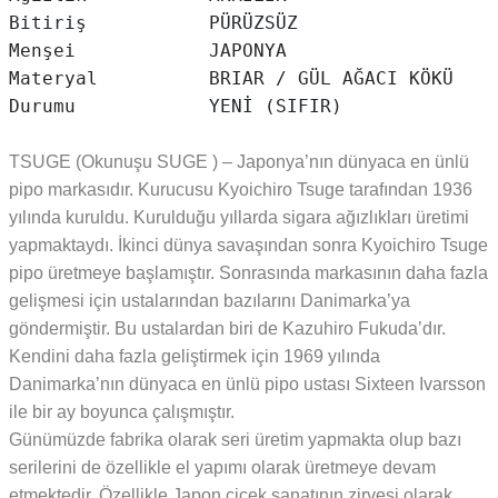
Bitiriş           PÜRÜZSÜZ

Menşei            JAPONYA

Materyal          BRIAR / GÜL AĞACI KÖKÜ

Durumu            YENİ (SIFIR)
TSUGE (Okunuşu SUGE ) – Japonya’nın dünyaca en ünlü
pipo markasıdır. Kurucusu Kyoichiro Tsuge tarafından 1936
yılında kuruldu. Kurulduğu yıllarda sigara ağızlıkları üretimi
yapmaktaydı. İkinci dünya savaşından sonra Kyoichiro Tsuge
pipo üretmeye başlamıştır. Sonrasında markasının daha fazla
gelişmesi için ustalarından bazılarını Danimarka’ya
göndermiştir. Bu ustalardan biri de Kazuhiro Fukuda’dır.
Kendini daha fazla geliştirmek için 1969 yılında
Danimarka’nın dünyaca en ünlü pipo ustası Sixteen Ivarsson
ile bir ay boyunca çalışmıştır.
Günümüzde fabrika olarak seri üretim yapmakta olup bazı
serilerini de özellikle el yapımı olarak üretmeye devam
etmektedir. Özellikle Japon çiçek sanatının zirvesi olarak