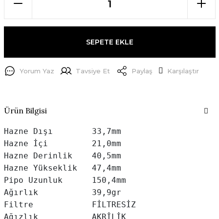
SEPETE EKLE
Yorum Yaz
Tavsiye Et
Paylaş
Karşılaştır
Ürün Bilgisi
Hazne Dışı        33,7mm

Hazne İçi         21,0mm

Hazne Derinlik    40,5mm

Hazne Yükseklik   47,4mm

Pipo Uzunluk      150,4mm

Ağırlık           39,9gr

Filtre            FİLTRESİZ

Ağızlık           AKRİLİK
