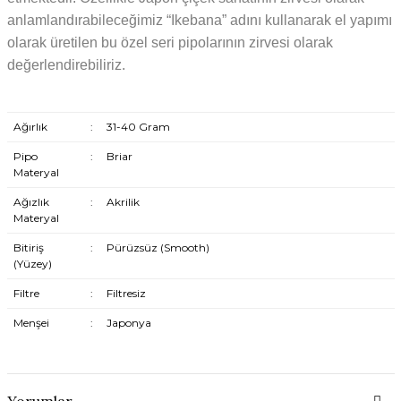
anlamlandırabileceğimiz “Ikebana” adını kullanarak el yapımı
olarak üretilen bu özel seri pipolarının zirvesi olarak
değerlendirebiliriz.
Ağırlık
:
31-40 Gram
Pipo
:
Briar
Materyal
Ağızlık
:
Akrilik
Materyal
Bitiriş
:
Pürüzsüz (Smooth)
(Yüzey)
Filtre
:
Filtresiz
Menşei
:
Japonya
Yorumlar