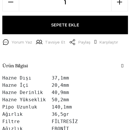
SEPETE EKLE
Yorum Yaz
Tavsiye Et
Paylaş
Karşılaştır
Ürün Bilgisi
Hazne Dışı       37,1mm

Hazne İçi        20,4mm

Hazne Derinlik   40,9mm

Hazne Yükseklik  50,2mm

Pipo Uzunluk     140,1mm

Ağırlık          36,5gr

Filtre           FİLTRESİZ

Ağızlık          EBONİT
