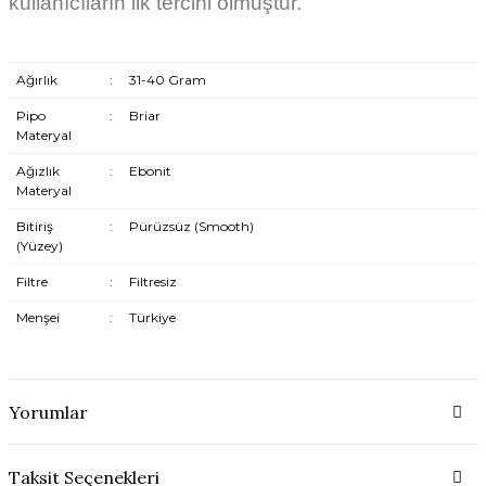
kullanıcıların ilk tercihi olmuştur.
Ağırlık
:
31-40 Gram
Pipo
:
Briar
Materyal
Ağızlık
:
Ebonit
Materyal
Bitiriş
:
Pürüzsüz (Smooth)
(Yüzey)
Filtre
:
Filtresiz
Menşei
:
Türkiye
Yorumlar
Taksit Seçenekleri