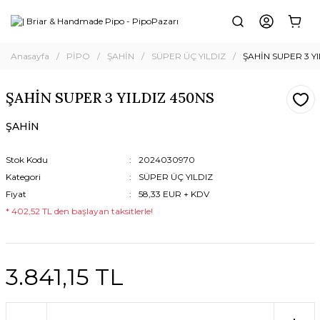
Anasayfa
PİPO
ŞAHİN
SÜPER ÜÇ YILDIZ
ŞAHİN SUPER 3 Y
ŞAHİN SUPER 3 YILDIZ 450NS
ŞAHİN
Stok Kodu
2024030970
Kategori
SÜPER ÜÇ YILDIZ
Fiyat
58,33 EUR + KDV
* 402,52 TL den başlayan taksitlerle!
3.841,15 TL