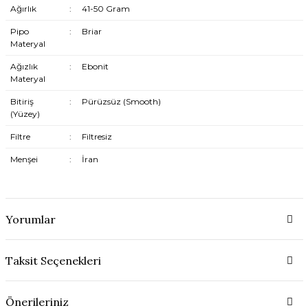
Ağırlık
:
41-50 Gram
Pipo
:
Briar
Materyal
Ağızlık
:
Ebonit
Materyal
Bitiriş
:
Pürüzsüz (Smooth)
(Yüzey)
Filtre
:
Filtresiz
Menşei
:
İran
Yorumlar
Taksit Seçenekleri
Önerileriniz