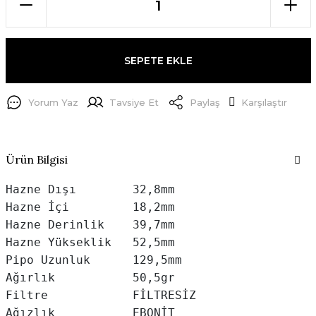
SEPETE EKLE
Yorum Yaz
Tavsiye Et
Paylaş
Karşılaştır
Ürün Bilgisi
Hazne Dışı        32,8mm

Hazne İçi         18,2mm

Hazne Derinlik    39,7mm

Hazne Yükseklik   52,5mm

Pipo Uzunluk      129,5mm

Ağırlık           50,5gr

Filtre            FİLTRESİZ

Ağızlık           EBONİT
