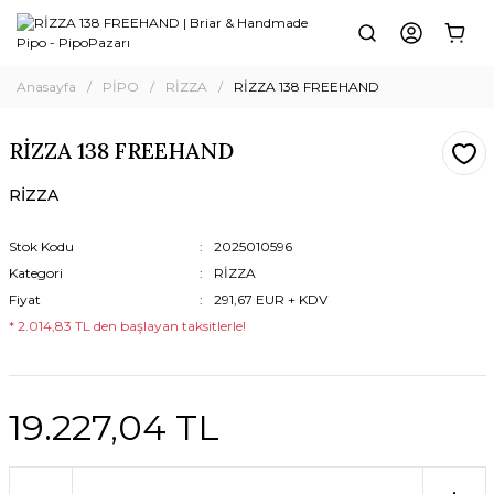
Anasayfa
PİPO
RİZZA
RİZZA 138 FREEHAND
RİZZA 138 FREEHAND
RİZZA
Stok Kodu
2025010596
Kategori
RİZZA
Fiyat
291,67 EUR + KDV
* 2.014,83 TL den başlayan taksitlerle!
19.227,04 TL