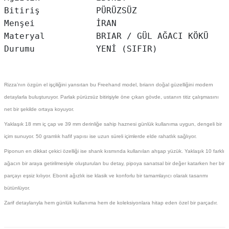
Bitiriş           PÜRÜZSÜZ

Menşei            İRAN

Materyal          BRIAR / GÜL AĞACI KÖKÜ

Rizza’nın özgün el işçiliğini yansıtan bu Freehand model, briarın doğal güzelliğini modern
detaylarla buluşturuyor. Parlak pürüzsüz bitirişiyle öne çıkan gövde, ustanın titiz çalışmasını
net bir şekilde ortaya koyuyor.
Yaklaşık 18 mm iç çap ve 39 mm derinliğe sahip haznesi günlük kullanıma uygun, dengeli bir
içim sunuyor. 50 gramlık hafif yapısı ise uzun süreli içimlerde elde rahatlık sağlıyor.
Piponun en dikkat çekici özelliği ise shank kısmında kullanılan ahşap yüzük. Yaklaşık 10 farklı
ağacın bir araya getirilmesiyle oluşturulan bu detay, pipoya sanatsal bir değer katarken her bir
parçayı eşsiz kılıyor. Ebonit ağızlık ise klasik ve konforlu bir tamamlayıcı olarak tasarımı
bütünlüyor.
Zarif detaylarıyla hem günlük kullanıma hem de koleksiyonlara hitap eden özel bir parçadır.