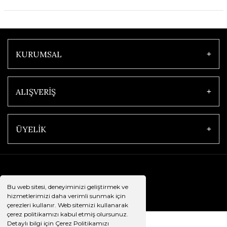
KURUMSAL
ALIŞVERİŞ
ÜYELİK
Bu web sitesi, deneyiminizi geliştirmek ve
hizmetlerimizi daha verimli sunmak için
çerezleri kullanır. Web sitemizi kullanarak
çerez politikamızı kabul etmiş olursunuz.
Detaylı bilgi için Çerez Politikamızı