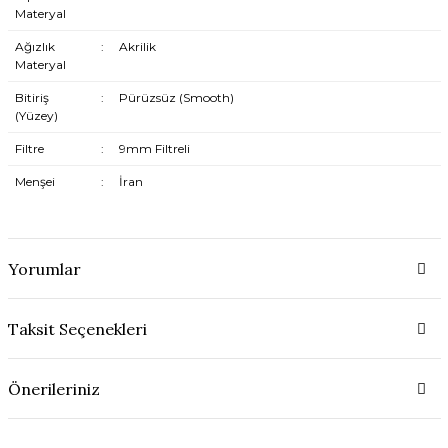
Materyal
Ağızlık
:
Akrilik
Materyal
Bitiriş
:
Pürüzsüz (Smooth)
(Yüzey)
Filtre
:
9mm Filtreli
Menşei
:
İran
Yorumlar
Taksit Seçenekleri
Önerileriniz