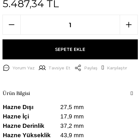
5.487,34 TL
SEPETE EKLE
Yorum Yaz
Tavsiye Et
Paylaş
Karşılaştır
Ürün Bilgisi
Hazne Dışı
27,5 mm
Hazne İçi
17,9 mm
Hazne Derinlik
37,2 mm
Hazne Yükseklik
43,9 mm