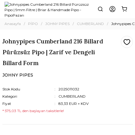
Anasayfa
PİPO
JOHNY PIPES
CUMBERLAND
Johnypipes Cu
Johnypipes Cumberland 216 Billard
Pürüzsüz Pipo | Zarif ve Dengeli
Billard Form
JOHNY PIPES
Stok Kodu
2025011032
Kategori
CUMBERLAND
Fiyat
83,33 EUR + KDV
* 575,03 TL den başlayan taksitlerle!