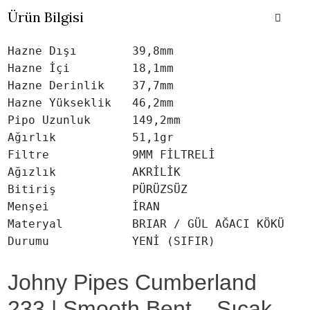
Ürün Bilgisi
Hazne Dışı        39,8mm

Hazne İçi         18,1mm

Hazne Derinlik    37,7mm

Hazne Yükseklik   46,2mm

Pipo Uzunluk      149,2mm

Ağırlık           51,1gr

Filtre            9MM FİLTRELİ

Ağızlık           AKRİLİK

Bitiriş           PÜRÜZSÜZ

Menşei            İRAN

Materyal          BRIAR / GÜL AĞACI KÖKÜ

Johny Pipes Cumberland
233 | Smooth Bent – Sıcak