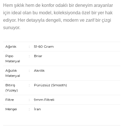
Hem şıklık hem de konfor odaklı bir deneyim arayanlar
için ideal olan bu model, koleksiyonda özel bir yer hak
ediyor. Her detayıyla dengeli, modern ve zarif bir çizgi
sunuyor.
Ağırlık
:
51-60 Gram
Pipo
:
Briar
Materyal
Ağızlık
:
Akrilik
Materyal
Bitiriş
:
Pürüzsüz (Smooth)
(Yüzey)
Filtre
:
9mm Filtreli
Menşei
:
İran