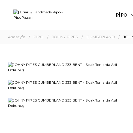
PİPO
Anasayfa
PİPO
JOHNY PIPES
CUMBERLAND
JOHN