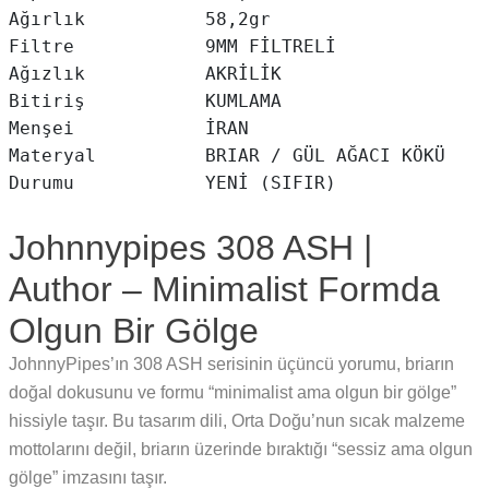
Ağırlık           58,2gr

Filtre            9MM FİLTRELİ

Ağızlık           AKRİLİK

Bitiriş           KUMLAMA

Menşei            İRAN

Materyal          BRIAR / GÜL AĞACI KÖKÜ

Johnnypipes 308 ASH |
Author – Minimalist Formda
Olgun Bir Gölge
JohnnyPipes’ın 308 ASH serisinin üçüncü yorumu, briarın
doğal dokusunu ve formu “minimalist ama olgun bir gölge”
hissiyle taşır. Bu tasarım dili, Orta Doğu’nun sıcak malzeme
mottolarını değil, briarın üzerinde bıraktığı “sessiz ama olgun
gölge” imzasını taşır.