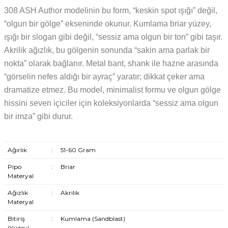
308 ASH Author modelinin bu form, “keskin spot ışığı” değil,
“olgun bir gölge” ekseninde okunur. Kumlama briar yüzey,
ışığı bir slogan gibi değil, “sessiz ama olgun bir ton” gibi taşır.
Akrilik ağızlık, bu gölgenin sonunda “sakin ama parlak bir
nokta” olarak bağlanır. Metal bant, shank ile hazne arasında
“görselin nefes aldığı bir ayraç” yaratır; dikkat çeker ama
dramatize etmez. Bu model, minimalist formu ve olgun gölge
hissini seven içiciler için koleksiyonlarda “sessiz ama olgun
bir imza” gibi durur.
Ağırlık
:
51-60 Gram
Pipo
:
Briar
Materyal
Ağızlık
:
Akrilik
Materyal
Bitiriş
:
Kumlama (Sandblast)
(Yüzey)