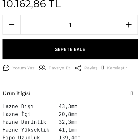
10.162,86 TL
SEPETE EKLE
Yorum Yaz
Tavsiye Et
Paylaş
Karşılaştır
Ürün Bilgisi
Hazne Dışı        43,3mm

Hazne İçi         20,8mm

Hazne Derinlik    32,3mm

Hazne Yükseklik   41,1mm

Pipo Uzunluk      139,4mm
