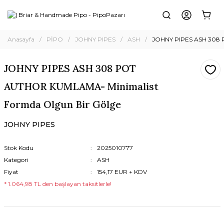
Anasayfa
PİPO
JOHNY PIPES
ASH
JOHNY PIPES ASH 308 
JOHNY PIPES ASH 308 POT
AUTHOR KUMLAMA- Minimalist
Formda Olgun Bir Gölge
JOHNY PIPES
Stok Kodu
2025010777
Kategori
ASH
Fiyat
154,17 EUR + KDV
* 1.064,98 TL den başlayan taksitlerle!