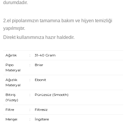
durumdadır.
2.el pipolarımızın tamamına bakım ve hijyen temizliği
yapılmıştır.
Direkt kullanımınıza hazır haldedir.
Ağırlık
:
31-40 Gram
Pipo
:
Briar
Materyal
Ağızlık
:
Ebonit
Materyal
Bitiriş
:
Pürüzsüz (Smooth)
(Yüzey)
Filtre
:
Filtresiz
Menşei
:
İngiltere