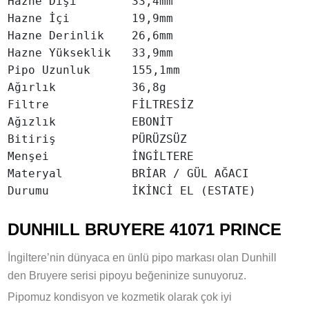
Hazne Dışı        33,4mm

Hazne İçi         19,9mm

Hazne Derinlik    26,6mm

Hazne Yükseklik   33,9mm

Pipo Uzunluk      155,1mm

Ağırlık           36,8g

Filtre            FİLTRESİZ

Ağızlık           EBONİT

Bitiriş           PÜRÜZSÜZ

Menşei            İNGİLTERE

Materyal          BRİAR / GÜL AĞACI

Durumu            İKİNCİ EL (ESTATE)
DUNHILL BRUYERE 41071 PRINCE
İngiltere’nin dünyaca en ünlü pipo markası olan Dunhill
den Bruyere serisi pipoyu beğeninize sunuyoruz.
Pipomuz kondisyon ve kozmetik olarak çok iyi