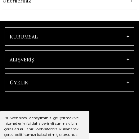
Önerileriniz
KURUMSAL
ALIŞVERİŞ
ÜYELİK
Bu web sitesi, deneyiminizi geliştirmek ve
hizmetlerimizi daha verimli sunmak için
çerezleri kullanır. Web sitemizi kullanarak
çerez politikamızı kabul etmiş olursunuz.