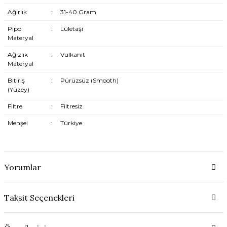
Ağırlık
:
31-40 Gram
Pipo
:
Lületaşı
Materyal
Ağızlık
:
Vulkanit
Materyal
Bitiriş
:
Pürüzsüz (Smooth)
(Yüzey)
Filtre
:
Filtresiz
Menşei
:
Türkiye
Yorumlar
Taksit Seçenekleri