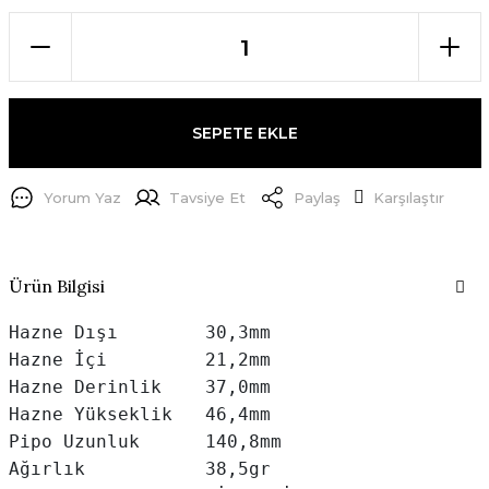
SEPETE EKLE
Yorum Yaz
Tavsiye Et
Paylaş
Karşılaştır
Ürün Bilgisi
Hazne Dışı        30,3mm

Hazne İçi         21,2mm

Hazne Derinlik    37,0mm

Hazne Yükseklik   46,4mm

Pipo Uzunluk      140,8mm

Ağırlık           38,5gr
