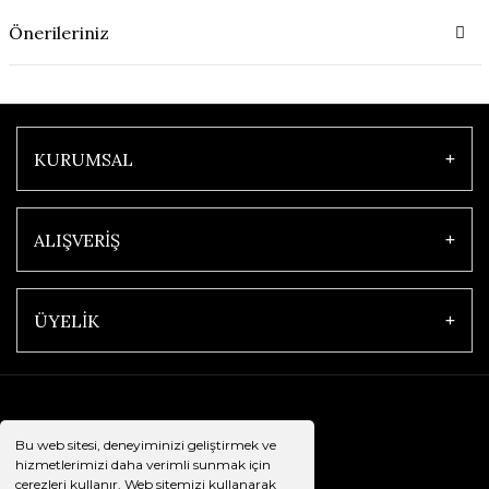
Önerileriniz
KURUMSAL
ALIŞVERİŞ
ÜYELİK
Bu web sitesi, deneyiminizi geliştirmek ve
hizmetlerimizi daha verimli sunmak için
çerezleri kullanır. Web sitemizi kullanarak