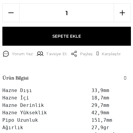
SEPETE EKLE
Yorum Yaz
Tavsiye Et
Paylaş
Karşılaştır
Ürün Bilgisi
Hazne Dışı                    33,9mm

Hazne İçi                     18,7mm

Hazne Derinlik                29,7mm

Hazne Yükseklik               42,9mm

Pipo Uzunluk                  151,7mm

Ağırlık                       27,9gr
