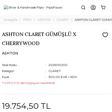
Anasayfa
PİPO
ASHTON
CLARET
ASHTON CLARET GÜMÜ
ASHTON CLARET GÜMÜŞLÜ X
CHERRYWOOD
ASHTON
Stok Kodu
2025010200
Kategori
CLARET
Fiyat
300,00 EUR + KDV
* 2.070,11 TL den başlayan taksitlerle!
19.754,50 TL