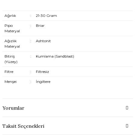
Ağırlık
:
21-30 Gram
Pipo
:
Briar
Materyal
Ağızlık
:
Ashtonit
Materyal
Bitiriş
:
Kumlama (Sandblast)
(Yüzey)
Filtre
:
Filtresiz
Menşei
:
İngiltere
Yorumlar
Taksit Seçenekleri