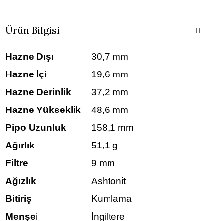
Ürün Bilgisi
Hazne Dışı
30,7 mm
Hazne İçi
19,6 mm
Hazne Derinlik
37,2 mm
Hazne Yükseklik
48,6 mm
Pipo Uzunluk
158,1 mm
Ağırlık
51,1 g
Filtre
9 mm
Ağızlık
Ashtonit
Bitiriş
Kumlama
Menşei
İngiltere