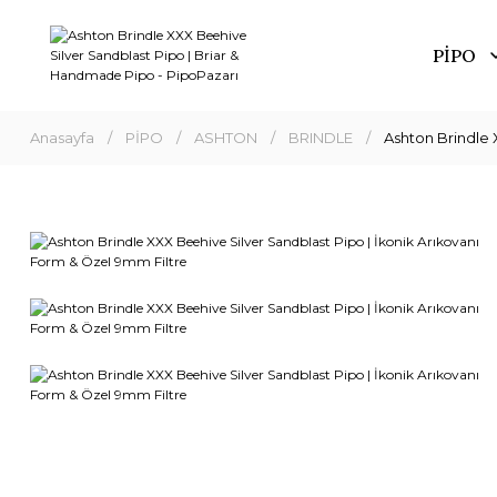
PİPO
Anasayfa
PİPO
ASHTON
BRINDLE
Ashton Brindle 