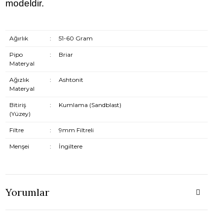
modeldir.
Ağırlık
:
51-60 Gram
Pipo
:
Briar
Materyal
Ağızlık
:
Ashtonit
Materyal
Bitiriş
:
Kumlama (Sandblast)
(Yüzey)
Filtre
:
9mm Filtreli
Menşei
:
İngiltere
Yorumlar