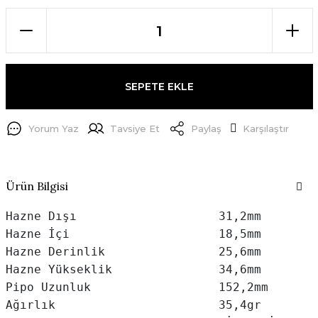
SEPETE EKLE
Yorum Yaz
Tavsiye Et
Paylaş
Karşılaştır
Ürün Bilgisi
Hazne Dışı                    31,2mm

Hazne İçi                     18,5mm

Hazne Derinlik                25,6mm

Hazne Yükseklik               34,6mm

Pipo Uzunluk                  152,2mm

Ağırlık                       35,4gr
