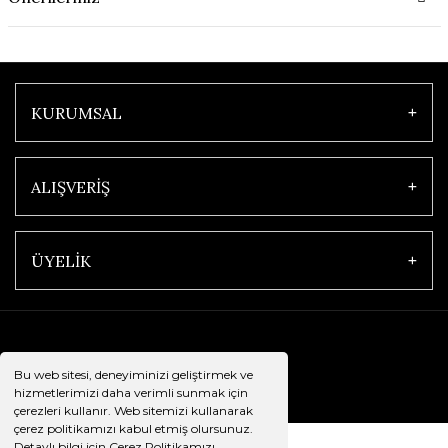
KURUMSAL
ALIŞVERİŞ
ÜYELİK
Bu web sitesi, deneyiminizi geliştirmek ve
hizmetlerimizi daha verimli sunmak için
çerezleri kullanır. Web sitemizi kullanarak
çerez politikamızı kabul etmiş olursunuz.
Detaylı bilgi için Çerez Politikamızı