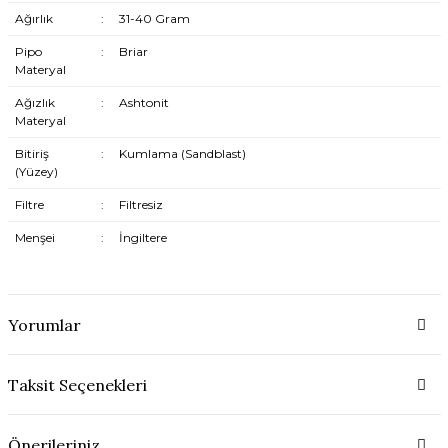
Ağırlık
:
31-40 Gram
Pipo
:
Briar
Materyal
Ağızlık
:
Ashtonit
Materyal
Bitiriş
:
Kumlama (Sandblast)
(Yüzey)
Filtre
:
Filtresiz
Menşei
:
İngiltere
Yorumlar
Taksit Seçenekleri
Önerileriniz