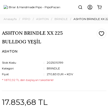
Anasayfa
PİPO
ASHTON
BRINDLE
ASHTON BRINDLE XX 2
ASHTON BRINDLE XX 225
BULLDOG YEŞİL
ASHTON
Stok Kodu
2025010199
Kategori
BRINDLE
Fiyat
270,83 EUR + KDV
* 1.870,92 TL den başlayan taksitlerle!
17.853,68 TL